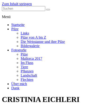
Zum Inhalt springen
stefanblaser.ch
Menü
Startseite
Pilze
Links
Pilze von A bis Z
Die Weisstanne und ihre Pilze
Bildergalerie
Fotografie
Pilze
Mallorca 2017
Im Fluss
Tiere
Pflanzen
Landschaft
Flechten
Über mich
Dank
CRISTINIA EICHLERI