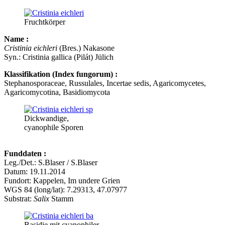
Fruchtkörper
Name :
Cristinia eichleri
(Bres.) Nakasone
Syn.: Cristinia gallica (Pilát) Jülich
Klassifikation (Index fungorum) :
Stephanosporaceae, Russulales, Incertae sedis, Agaricomycetes,
Agaricomycotina, Basidiomycota
Dickwandige,
cyanophile Sporen
Funddaten :
Leg./Det.: S.Blaser / S.Blaser
Datum: 19.11.2014
Fundort: Kappelen, Im undere Grien
WGS 84 (long/lat): 7.29313, 47.07977
Substrat:
Salix
Stamm
Basidie mit cyanophiler