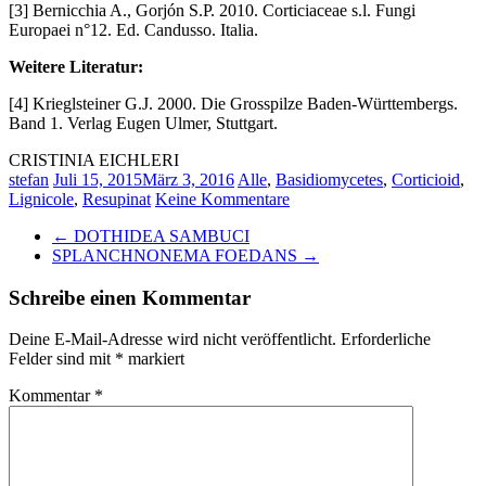
[3] Bernicchia A., Gorjón S.P. 2010. Corticiaceae s.l. Fungi
Europaei n°12. Ed. Candusso. Italia.
Weitere Literatur:
[4] Krieglsteiner G.J. 2000. Die Grosspilze Baden-Württembergs.
Band 1. Verlag Eugen Ulmer, Stuttgart.
CRISTINIA EICHLERI
stefan
Juli 15, 2015
März 3, 2016
Alle
,
Basidiomycetes
,
Corticioid
,
Lignicole
,
Resupinat
Keine Kommentare
←
DOTHIDEA SAMBUCI
SPLANCHNONEMA FOEDANS
→
Schreibe einen Kommentar
Deine E-Mail-Adresse wird nicht veröffentlicht.
Erforderliche
Felder sind mit
*
markiert
Kommentar
*