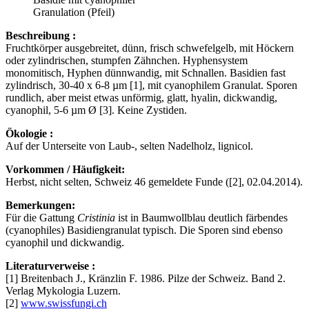
Granulation (Pfeil)
Beschreibung :
Fruchtkörper ausgebreitet, dünn, frisch schwefelgelb, mit Höckern
oder zylindrischen, stumpfen Zähnchen. Hyphensystem
monomitisch, Hyphen dünnwandig, mit Schnallen. Basidien fast
zylindrisch, 30-40 x 6-8 µm [1], mit cyanophilem Granulat. Sporen
rundlich, aber meist etwas unförmig, glatt, hyalin, dickwandig,
cyanophil, 5-6 µm Ø [3]. Keine Zystiden.
Ökologie :
Auf der Unterseite von Laub-, selten Nadelholz, lignicol.
Vorkommen / Häufigkeit:
Herbst, nicht selten, Schweiz 46 gemeldete Funde ([2], 02.04.2014).
Bemerkungen:
Für die Gattung
Cristinia
ist in Baumwollblau deutlich färbendes
(cyanophiles) Basidiengranulat typisch. Die Sporen sind ebenso
cyanophil und dickwandig.
Literaturverweise :
[1] Breitenbach J., Kränzlin F. 1986. Pilze der Schweiz. Band 2.
Verlag Mykologia Luzern.
[2]
www.swissfungi.ch