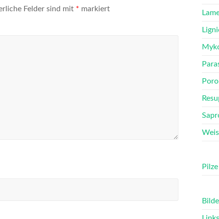
erliche Felder sind mit
*
markiert
Lame
Ligni
Myko
Para
Poro
Resu
Sapr
Weis
Pilze
Bilde
Link