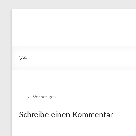
Zum
Inhalt
stefanblaser.ch
springen
24
← Vorheriges
Schreibe einen Kommentar