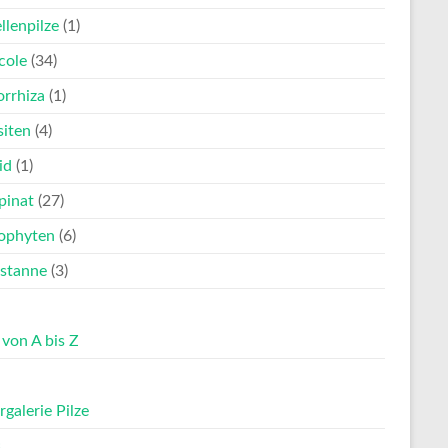
llenpilze
(1)
cole
(34)
rrhiza
(1)
siten
(4)
id
(1)
pinat
(27)
ophyten
(6)
stanne
(3)
 von A bis Z
rgalerie Pilze
s