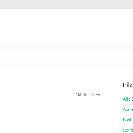
Pil
Nächstes →
Alle
(
Asco
Basi
Corti