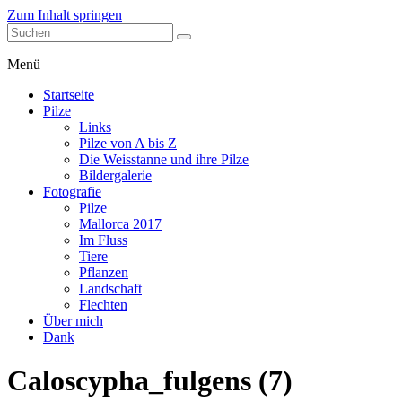
Zum Inhalt springen
stefanblaser.ch
Menü
Startseite
Pilze
Links
Pilze von A bis Z
Die Weisstanne und ihre Pilze
Bildergalerie
Fotografie
Pilze
Mallorca 2017
Im Fluss
Tiere
Pflanzen
Landschaft
Flechten
Über mich
Dank
Caloscypha_fulgens (7)