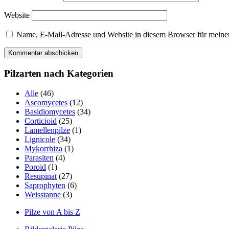
Website
Name, E-Mail-Adresse und Website in diesem Browser für meine
Pilzarten nach Kategorien
Alle
(46)
Ascomycetes
(12)
Basidiomycetes
(34)
Corticioid
(25)
Lamellenpilze
(1)
Lignicole
(34)
Mykorrhiza
(1)
Parasiten
(4)
Poroid
(1)
Resupinat
(27)
Saprophyten
(6)
Weisstanne
(3)
Pilze von A bis Z