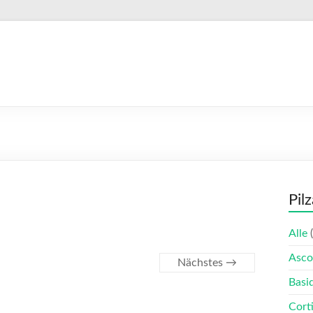
Pil
Alle
(
Asco
Nächstes →
Basi
Corti