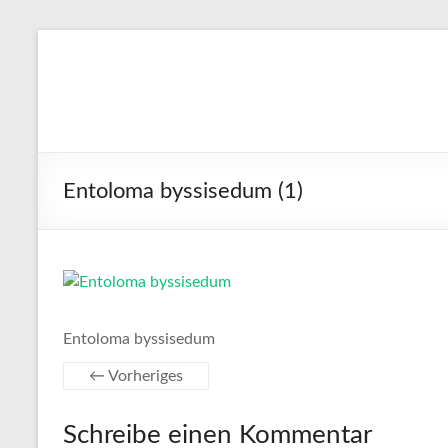
Zum
Inhalt
stefanblaser.ch
springen
Entoloma byssisedum (1)
Entoloma byssisedum
← Vorheriges
Schreibe einen Kommentar