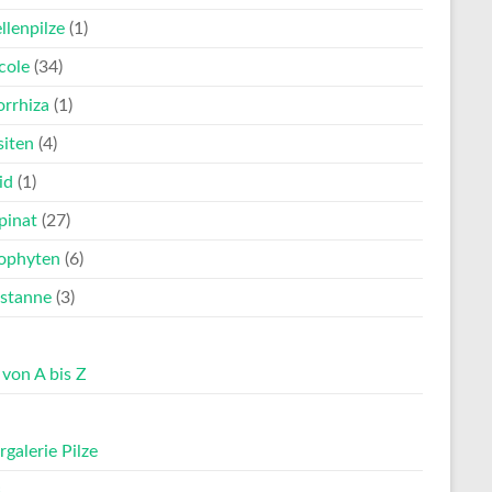
llenpilze
(1)
cole
(34)
rrhiza
(1)
siten
(4)
id
(1)
pinat
(27)
ophyten
(6)
stanne
(3)
 von A bis Z
rgalerie Pilze
s