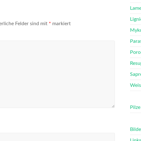
Lame
Ligni
erliche Felder sind mit
*
markiert
Myko
Para
Poro
Resu
Sapr
Weis
Pilze
Bilde
Link