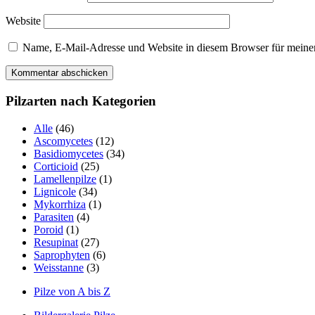
Website
Name, E-Mail-Adresse und Website in diesem Browser für meine
Pilzarten nach Kategorien
Alle
(46)
Ascomycetes
(12)
Basidiomycetes
(34)
Corticioid
(25)
Lamellenpilze
(1)
Lignicole
(34)
Mykorrhiza
(1)
Parasiten
(4)
Poroid
(1)
Resupinat
(27)
Saprophyten
(6)
Weisstanne
(3)
Pilze von A bis Z