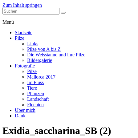
Zum Inhalt springen
stefanblaser.ch
Menü
Startseite
Pilze
Links
Pilze von A bis Z
Die Weisstanne und ihre Pilze
Bildergalerie
Fotografie
Pilze
Mallorca 2017
Im Fluss
Tiere
Pflanzen
Landschaft
Flechten
Über mich
Dank
Exidia_saccharina_SB (2)