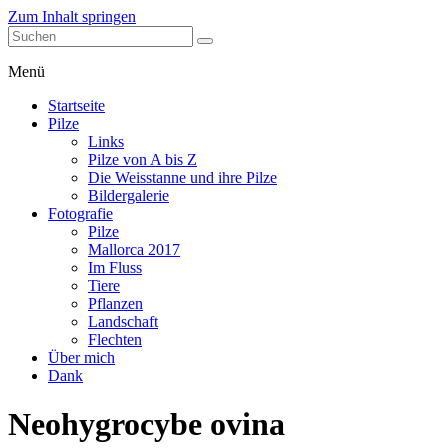
Zum Inhalt springen
stefanblaser.ch
Menü
Startseite
Pilze
Links
Pilze von A bis Z
Die Weisstanne und ihre Pilze
Bildergalerie
Fotografie
Pilze
Mallorca 2017
Im Fluss
Tiere
Pflanzen
Landschaft
Flechten
Über mich
Dank
Neohygrocybe ovina