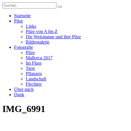
Zum
Inhalt
stefanblaser.ch
springen
Menü
Startseite
Pilze
Links
Pilze von A bis Z
Die Weisstanne und ihre Pilze
Bildergalerie
Fotografie
Pilze
Mallorca 2017
Im Fluss
Tiere
Pflanzen
Landschaft
Flechten
Über mich
Dank
IMG_6991