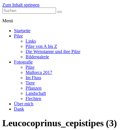
Zum Inhalt springen
stefanblaser.ch
Menü
Startseite
Pilze
Links
Pilze von A bis Z
Die Weisstanne und ihre Pilze
Bildergalerie
Fotografie
Pilze
Mallorca 2017
Im Fluss
Tiere
Pflanzen
Landschaft
Flechten
Über mich
Dank
Leucocoprinus_cepistipes (3)