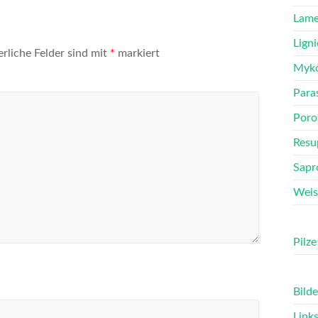
Lame
Ligni
erliche Felder sind mit
*
markiert
Myko
Para
Poro
Resu
Sapr
Weis
Pilze
Bilde
Link