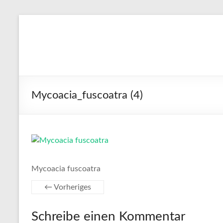
Zum
Inhalt
stefanblaser.ch
springen
Mycoacia_fuscoatra (4)
Mycoacia fuscoatra
← Vorheriges
Schreibe einen Kommentar