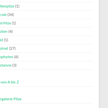
llenpilze
(1)
cole
(34)
rrhiza
(1)
siten
(4)
id
(1)
pinat
(27)
ophyten
(6)
stanne
(3)
 von A bis Z
rgalerie Pilze
s