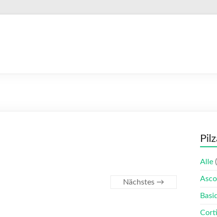
Pil
Alle
(
Asco
Nächstes →
Basi
Corti