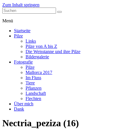
Zum Inhalt springen
stefanblaser.ch
Menü
Startseite
Pilze
Links
Pilze von A bis Z
Die Weisstanne und ihre Pilze
Bildergalerie
Fotografie
Pilze
Mallorca 2017
Im Fluss
Tiere
Pflanzen
Landschaft
Flechten
Über mich
Dank
Nectria_peziza (16)