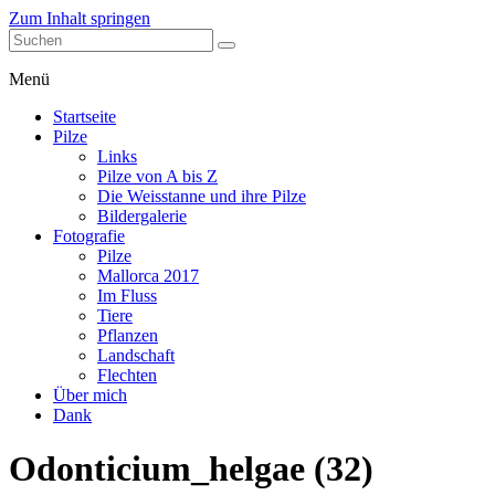
Zum Inhalt springen
stefanblaser.ch
Menü
Startseite
Pilze
Links
Pilze von A bis Z
Die Weisstanne und ihre Pilze
Bildergalerie
Fotografie
Pilze
Mallorca 2017
Im Fluss
Tiere
Pflanzen
Landschaft
Flechten
Über mich
Dank
Odonticium_helgae (32)